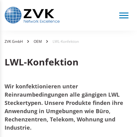
Men
Sie
Zum
Zum
ZVK GmbH
OEM
LWL-Konfektion
sind
Seiteninhalt
Menü
hier:
LWL-Konfektion
Wir konfektionieren unter
Reinraumbedingungen alle gängigen LWL
Steckertypen. Unsere Produkte finden ihre
Anwendung in Umgebungen wie Büro,
Rechenzentren, Telekom, Wohnung und
Industrie.