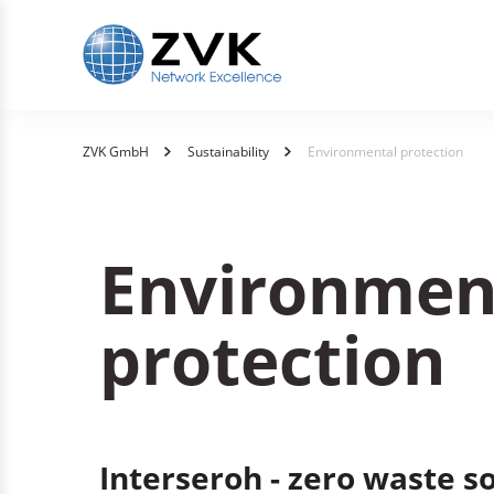
You
ZVK GmbH
Sustainability
Environmental protection
are
here:
Environmen
protection
Interseroh - zero waste s