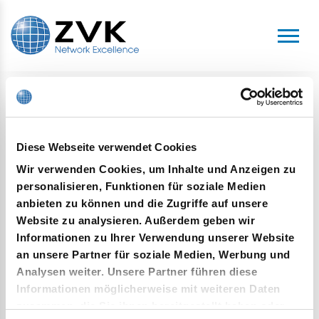
Men
Sie
Zum
Zum
ZVK GmbH
Nachhaltigkeit
ISO
sind
Seiteninhalt
Menü
hier:
Zertifikatsnachweis
Diese Webseite verwendet Cookies
Wir verwenden Cookies, um Inhalte und Anzeigen zu
personalisieren, Funktionen für soziale Medien
Sollten Sie detaillierte
anbieten zu können und die Zugriffe auf unsere
Website zu analysieren. Außerdem geben wir
Informationen zu den jeweiligen
Informationen zu Ihrer Verwendung unserer Website
Qualitätsmanagement-Systemen
an unsere Partner für soziale Medien, Werbung und
Analysen weiter. Unsere Partner führen diese
der ZVK benötigen, melden Sie sich
Informationen möglicherweise mit weiteren Daten
gerne telefonisch oder per E-Mail
zusammen, die Sie ihnen bereitgestellt haben oder